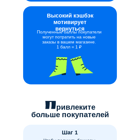
Высокий кэшбэк
мотивирует
вернуться
Полученные баллы покупатели
могут потратить на новые
заказы в вашем магазине.
1 балл = 1 ₽
ривлеките
больше
покупателей
Шаг 1