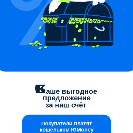
аше выгодное
предложение
за наш счёт
Покупатели платят
кошельком ЮMoney