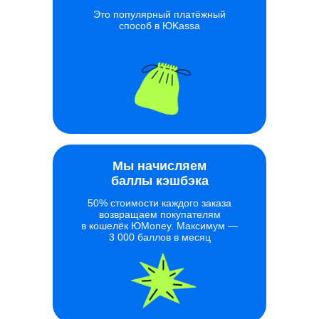
Это популярный платёжный
способ в ЮKassa
Мы начисляем
баллы кэшбэка
50% стоимости каждого заказа
возвращаем покупателям
в кошелёк ЮMoney. Максимум —
3 000 баллов в месяц