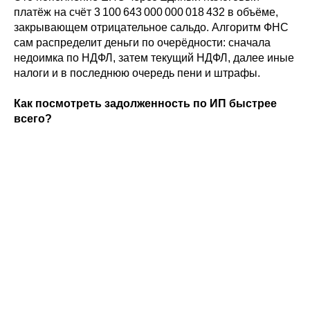
платёж на счёт 3 100 643 000 000 018 432 в объёме,
закрывающем отрицательное сальдо. Алгоритм ФНС
сам распределит деньги по очерёдности: сначала
недоимка по НДФЛ, затем текущий НДФЛ, далее иные
налоги и в последнюю очередь пени и штрафы.
Как посмотреть задолженность по ИП быстрее
всего?
Зайдите на Госуслуги в раздел «Платежи» (покажет
только отрицательное сальдо) или в личный
кабинет ИП на nalog.gov.ru — там крупным шрифтом
отображается полное сальдо ЕНС. Если нужно
как
посмотреть долги по налогам ип
с детализацией
по периодам — запрашивайте акт сверки по форме
КНД 1 160 070.
Где посмотреть долг по ИП, если он уже передан
приставам?