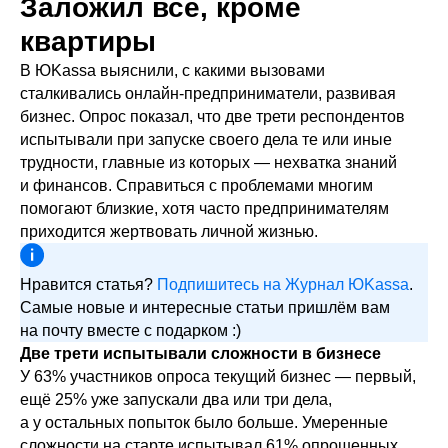
Заложил всё, кроме
квартиры
В ЮKassa выяснили, с какими вызовами
сталкивались онлайн-предприниматели, развивая
бизнес. Опрос показал, что две трети респондентов
испытывали при запуске своего дела те или иные
трудности, главные из которых — нехватка знаний
и финансов. Справиться с проблемами многим
помогают близкие, хотя часто предпринимателям
приходится жертвовать личной жизнью.
Нравится статья?
Подпишитесь на Журнал ЮKassa
.
Самые новые и интересные статьи пришлём вам
на почту вместе с подарком :)
Две трети испытывали сложности в бизнесе
У 63% участников опроса текущий бизнес — первый,
ещё 25% уже запускали два или три дела,
а у остальных попыток было больше. Умеренные
сложности на старте испытывал 61% опрошенных,