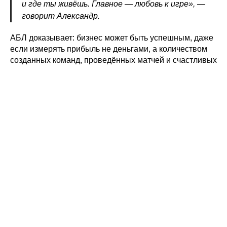
и где ты живёшь. Главное — любовь к игре», —
говорит Александр.
АБЛ доказывает: бизнес может быть успешным, даже
если измерять прибыль не деньгами, а количеством
созданных команд, проведённых матчей и счастливых
игроков. Это история о том, как энтузиазм,
подкреплённый системным подходом, способен
изменить целую индустрию.
Подписаться
Поделиться