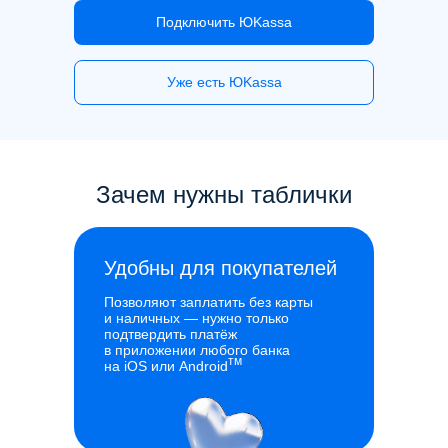
Подключить ЮKassa
Уже есть ЮKassa
Зачем нужны таблички
Удобны для покупателей
Позволяют заплатить без карты
и наличных — нужно только
подтвердить платёж
в приложении любого банка
тм
на iOS или Android